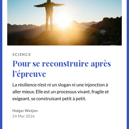
Noël
Pâques
People
Relations
Science
Sentiments
Sexualité
Sondage
Sport
Vécu
SCIENCE
Pour se reconstruire après
l’épreuve
La résilience n’est ni un slogan ni une injonction à
Accueil
aller mieux. Elle est un processus vivant, fragile et
exigeant, se construisant petit à petit.
Lecture en ligne
Holger Wetjen
24 Mar 2026
Parrainage