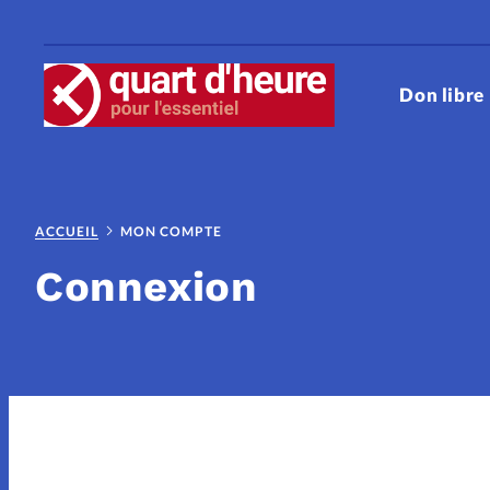
Don libre
RUBRIQUES
ACCUEIL
MON COMPTE
Cinéma
Couple
Culture
Connexion
Eglises
Entraide
Foi
F
Histoire
Jésus
Le trait d'
Pâques
People
Relations