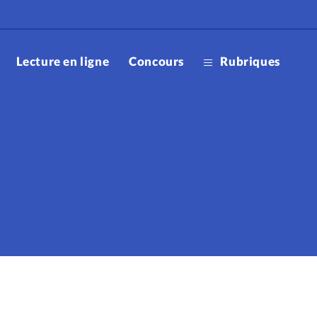
Lecture en ligne
Concours
Rubriques
Accueil
Editorial
Lecture 
ootball
Parrain
Ixène
Noël
Don lib
Boutiqu
Science