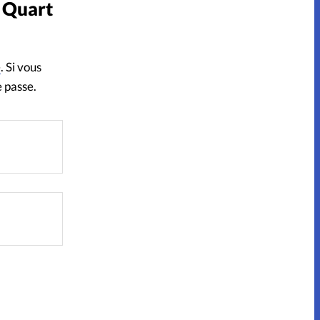
r Quart
s
e
. Si vous
e passe.