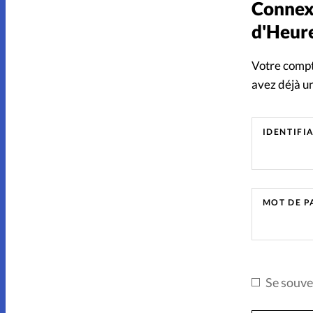
Connexi
Sentiments
Sexualité
So
d'Heure
Sport
Vécu
Votre compt
avez déjà un
IDENTIFI
MOT DE P
Se souve