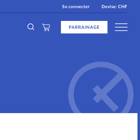
Se connecter
Devise:
CHF
PARRAINAGE
en ligne
age
re
e