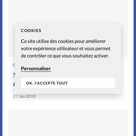
COOKIES
Ce site utilise des cookies pour améliorer
votre expérience utilisateur et vous permet
de contrôler ce que vous souhaitez activer.
COUPLE
Personnaliser
Mon couple, ma foi – les
confessions de Roland Giraud
OK, J'ACCEPTE TOUT
27 Jan 2010