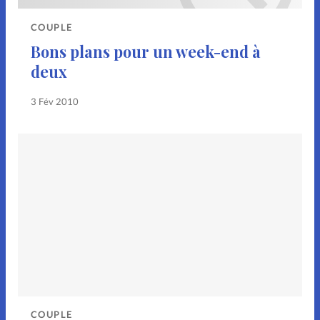
Noël
Pâques
People
COUPLE
Relations
Science
Bons plans pour un week-end à
deux
Sentiments
Sexualité
3 Fév 2010
Sondage
Sport
Vécu
Accueil
Lecture en ligne
Parrainage
COUPLE