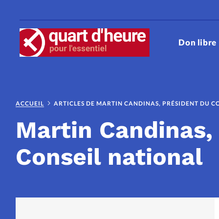
Don libre
RUBRIQUES
ACCUEIL
ARTICLES DE MARTIN CANDINAS, PRÉSIDENT DU C
Cinéma
Couple
Culture
Martin Candinas,
Eglises
Entraide
Foi
F
Conseil national
Histoire
Jésus
Le trait d'
Pâques
People
Relations