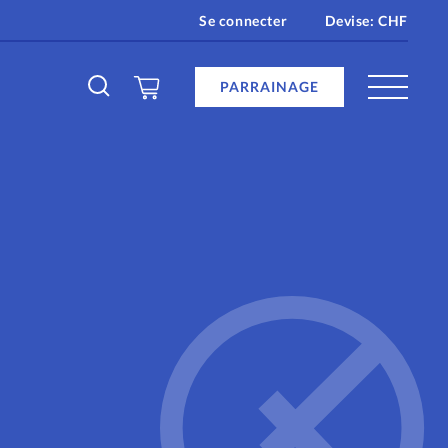
Se connecter
Devise:
CHF
PARRAINAGE
en ligne
age
re
e