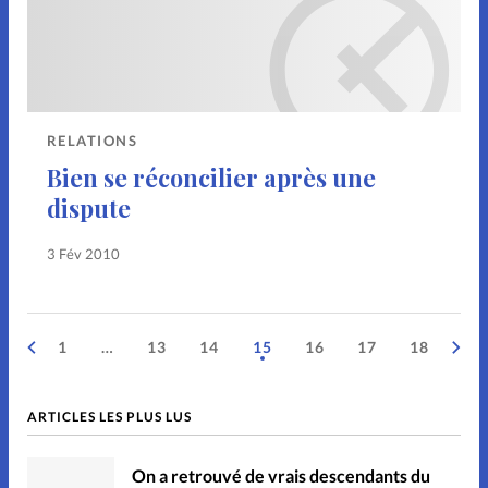
RELATIONS
Bien se réconcilier après une
dispute
3 Fév 2010
1
…
13
14
15
16
17
18
ARTICLES LES PLUS LUS
On a retrouvé de vrais descendants du