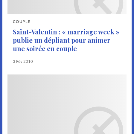
Don libre
Boutique
COUPLE
Saint-Valentin : « marriage week »
À propos
publie un dépliant pour animer
une soirée en couple
Contact
3 Fév 2010