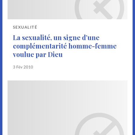
Noël
Pâques
People
Relations
Science
SEXUALITÉ
La sexualité, un signe d’une
Sentiments
Sexualité
complémentarité homme-femme
voulue par Dieu
Sondage
Sport
Vécu
3 Fév 2010
Accueil
Lecture en ligne
Parrainage