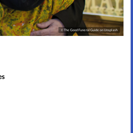
The Good Funeral Guide on Unsplash
©
es