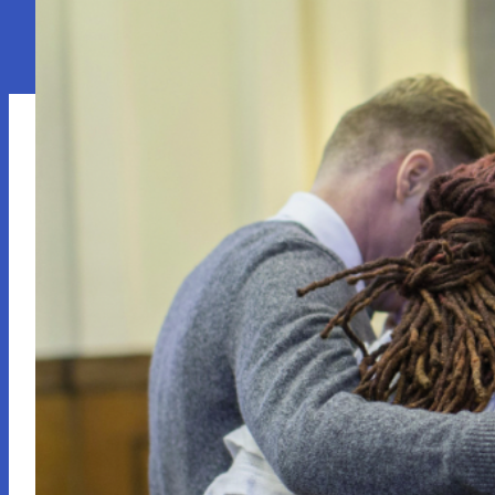
Sentiments
Sexualité
So
Sport
Vécu