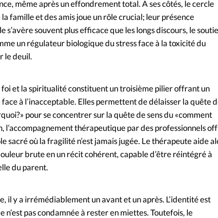
nce, même après un effondrement total. A ses côtés, le cercle
la famille et des amis joue un rôle crucial; leur présence
le s’avère souvent plus efficace que les longs discours, le souti
mme un régulateur biologique du stress face à la toxicité du
 le deuil.
oi et la spiritualité constituent un troisième pilier offrant un
ace à l’inacceptable. Elles permettent de délaisser la quête 
rquoi?» pour se concentrer sur la quête de sens du «comment
in, l’accompagnement thérapeutique par des professionnels off
e sacré où la fragilité n’est jamais jugée. Le thérapeute aide al
ouleur brute en un récit cohérent, capable d’être réintégré à
elle du parent.
, il y a irrémédiablement un avant et un après. L’identité est
le n’est pas condamnée à rester en miettes. Toutefois, le