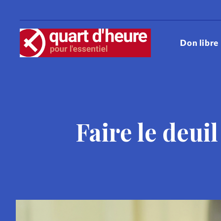
Don libre
RUBRIQUES
Cinéma
Couple
Culture
Faire le deui
Eglises
Entraide
Foi
F
Histoire
Jésus
Le trait d'
Pâques
People
Relations