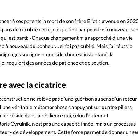
ncer à ses parents la mort de son frère Eliot survenue en 2020
 ans de recul de cette joie qui finit par poindre à nouveau, sa
ui qui est parti: «Chaque changement m’a rapproché d’une vie
 y a à nouveau du bonheur. Je n’ai pas oublié. Mais j’ai réussi à
ignages soulignent que si le choc est instantané, la
e, requiert des années de patience et de soutien.
e avec la cicatrice
construction ne relève pas d’une guérison au sens d’un retour
is d’une véritable métamorphose s’appuyant sur quatre piliers
ier réside dans la résilience qui, selon l’auteur et
ris Cyrulnik, n’est pas une capacité innée, mais un processus
uteur» de développement. Cette force permet de donner un se