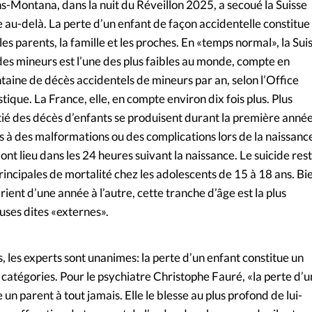
-Montana, dans la nuit du Réveillon 2025, a secoué la Suisse
u-delà. La perte d’un enfant de façon accidentelle constitue
es parents, la famille et les proches. En «temps normal», la Suis
des mineurs est l’une des plus faibles au monde, compte en
aine de décès accidentels de mineurs par an, selon l’Office
stique. La France, elle, en compte environ dix fois plus. Plus
tié des décès d’enfants se produisent durant la première anné
és à des malformations ou des complications lors de la naissanc
nt lieu dans les 24 heures suivant la naissance. Le suicide res
rincipales de mortalité chez les adolescents de 15 à 18 ans. Bi
rient d’une année à l’autre, cette tranche d’âge est la plus
uses dites «externes».
 les experts sont unanimes: la perte d’un enfant constitue un
catégories. Pour le psychiatre Christophe Fauré, «la perte d’u
un parent à tout jamais. Elle le blesse au plus profond de lui-