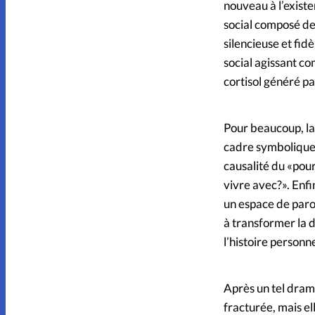
nouveau à l’existe
social composé de 
silencieuse et fidè
social agissant co
cortisol généré par
Pour beaucoup, la f
cadre symbolique f
causalité du «pou
vivre avec?». Enf
un espace de parol
à transformer la d
l’histoire personn
Après un tel drame
fracturée, mais el