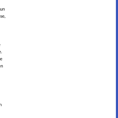
 un
se,
e
e.
te
en
n