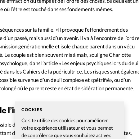
effraction du temps et de l’ordre des choses, ce deuil est un
e où l’être est touché dans ses fondements mêmes.
séquences sur la famille. «Il provoque l’effondrement des
e d’un passé, mais aussi d’un avenir. Il va à l’encontre de l’ordr
smission générationnelle et isole chaque parent dans un vécu
. Le couple est bien souvent mis à mal», souligne Charlotte
sychologue, dans l’article «Les enjeux psychiques lors du deui
é dans les Cahiers de la puéricultrice. Les risques sont égalem
 possible survenue d’un deuil complexe et «pétrifié», ou d’un
rolongé où le parent reste en état de sidération permanente.
de l’impensable
COOKIES
Ce site utilise des cookies pour améliorer
ossible d’accompagner les parents dans la recherche de
votre expérience utilisateur et vous permet
ant d’y survivre. Une démarche qui, selon les spécialistes,
de contrôler ce que vous souhaitez activer.