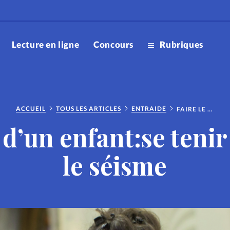
Lecture en ligne
Concours
Rubriques
Accueil
ACCUEIL
TOUS LES ARTICLES
ENTRAIDE
FAIRE LE DEUIL D’UN ENFANT:SE TENIR DEBOUT APRÈS LE SÉISME
Editorial
Lecture 
l d’un enfant:se teni
ootball
Parrain
le séisme
Ixène
Noël
Don lib
Boutiqu
Science