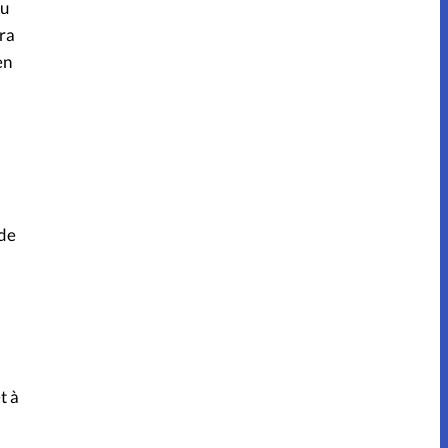
du
rra
en
 de
t à