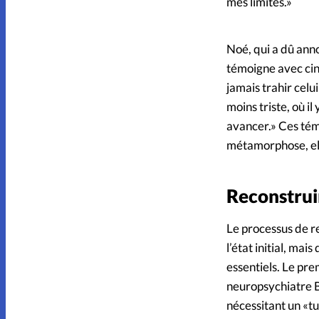
mes limites.»
Noé, qui a dû anno
témoigne avec cinq
jamais trahir cel
moins triste, où il
avancer.» Ces témo
métamorphose, ell
Reconstruir
Le processus de re
l’état initial, ma
essentiels. Le prem
neuropsychiatre Bo
nécessitant un «t