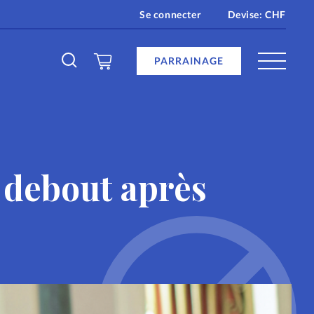
Se connecter
Devise:
CHF
PARRAINAGE
en ligne
r debout après
age
re
e