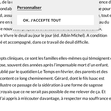
 de la disponibilité et beaucoup de délicatesse. Si la violence 
Personnaliser
ondable, cela ne signifie pas pour autant que le parent ne pou
, assure le psychiatre Christophe Fauré. «Il est possible, tout 
OK, J'ACCEPTE TOUT
re en soi, d’un jour réinvestir sa vie, d’y trouver à nouveau du
de nouveaux projets et éventuellement, d’autres enfants»,
e Vivre le deuil au jour le jour (éd. Albin Michel). A condition
é et accompagné, dans ce travail de deuil difficile.
ts cliniques, ce sont les familles elles-mêmes qui témoignent
e, souvent des années après l’impensable mort d’un enfant.
blié par le quotidien Le Temps en février, des parents et des
content ce long cheminement. Gérard, dont le fils Isaac est
llustre ce passage de la sidération à une forme de sagesse
royais que ce ne serait pas possible de me relever de ça. Et
. J’ai appris à m’écouter davantage, à respecter ma souffrance e