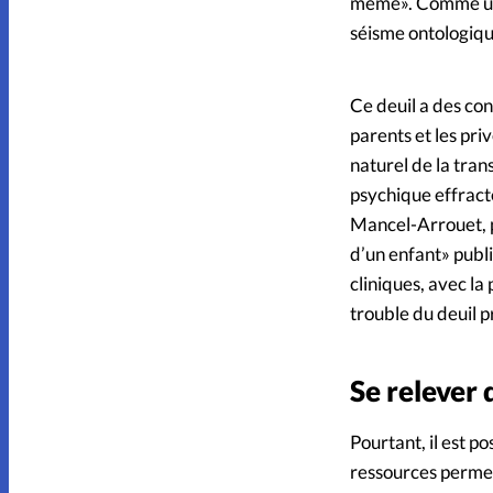
même». Comme une 
séisme ontologiqu
Ce deuil a des con
parents et les priv
naturel de la tran
psychique effracté
Mancel-Arrouet, p
d’un enfant» publi
cliniques, avec la
trouble du deuil p
Se relever 
Pourtant, il est p
ressources permett