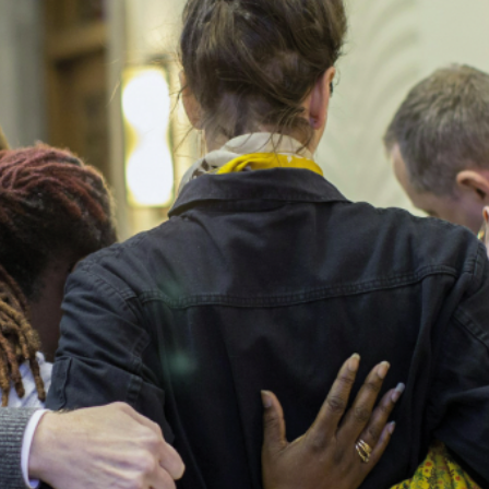
À propo
ndage
Contact