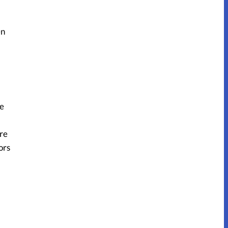
en
de
re
ors