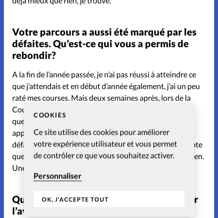
déjà mieux que rien, je trouve.
Votre parcours a aussi été marqué par les
défaites. Qu’est-ce qui vous a permis de
rebondir?
A la fin de l’année passée, je n’ai pas réussi à atteindre ce
que j’attendais et en début d’année également, j’ai un peu
raté mes courses. Mais deux semaines après, lors de la
Coupe du monde, j’ai gagné deux fois de suite. Je pense
COOKIES
que le mental y est pour beaucoup et il faut savoir
Ce site utilise des cookies pour améliorer
apprendre de ses erreurs. Je suis convaincue que les
votre expérience utilisateur et vous permet
défaites permettent de se motiver et de se rendre compte
de contrôler ce que vous souhaitez activer.
que c’est normal d’avoir des moments où ça va moins bien.
Une carrière parfaite, ça n’existe pas.
Personnaliser
Quel genre de rêves nourrissez-vous pour
OK, J'ACCEPTE TOUT
l’avenir?