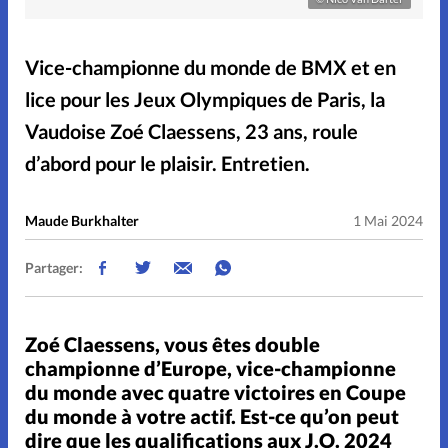
Noël
Pâques
People
Vice-championne du monde de BMX et en
Relations
Science
lice pour les Jeux Olympiques de Paris, la
Sentiments
Sexualité
Vaudoise Zoé Claessens, 23 ans, roule
d’abord pour le plaisir. Entretien.
Sondage
Sport
Vécu
Maude Burkhalter
1 Mai 2024
Partager:
Accueil
Zoé Claessens, vous êtes double
Lecture en ligne
championne d’Europe, vice-championne
du monde avec quatre victoires en Coupe
Parrainage
du monde à votre actif. Est-ce qu’on peut
dire que les qualifications aux J.O. 2024