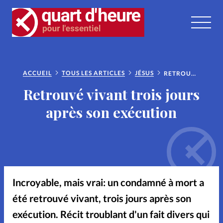
RUBRIQUES
Cinéma
Couple
ACCUEIL
TOUS LES ARTICLES
JÉSUS
RETROUVÉ VIVANT TROIS JOURS APRÈS SON EXÉCUTION
Retrouvé vivant trois jours
Culture
Editorial
après son exécution
Eglises
Entraide
Foi
Football
Histoire
Incroyable, mais vrai: un condamné à mort a
Jésus
Le trait d'Ixène
été retrouvé vivant, trois jours après son
exécution. Récit troublant d'un fait divers qui