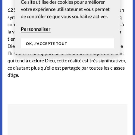
Ce site utilise des cookies pour améliorer
votre expérience utilisateur et vous permet
62 % des sondés voient dans la résurrection du Christ un
de contrôler ce que vous souhaitez activer.
symbole d’espérance. Un peu moins d’un Suisse sur cinq
considère qu’elle signifie le pardon des péchés et l’accès à
Personnaliser
la vie éternelle. Le sociologue Olivier Favre relève qu’un
tiers des Suisses non seulement croient à l’existence de
OK, J'ACCEPTE TOUT
Dieu mais également à son intervention dans le cours de
l’histoire. «Par rapport au discours scientifique dominant
qui tend à exclure Dieu, cette réalité est très significative»,
ce d’autant plus qu’elle est partagée par toutes les classes
d’âge.