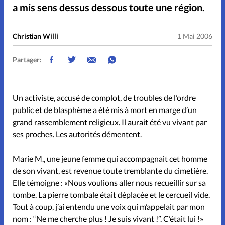
Noël
Pâques
People
a mis sens dessus dessous toute une région.
Relations
Science
Christian Willi
1 Mai 2006
Partager:
Sentiments
Sexualité
Sondage
Sport
Vécu
Un activiste, accusé de complot, de troubles de l’ordre
public et de blasphème a été mis à mort en marge d’un
grand rassemblement religieux. Il aurait été vu vivant par
ses proches. Les autorités démentent.
Accueil
Marie M., une jeune femme qui accompagnait cet homme
de son vivant, est revenue toute tremblante du cimetière.
Lecture en ligne
Elle témoigne : «Nous voulions aller nous recueillir sur sa
tombe. La pierre tombale était déplacée et le cercueil vide.
Parrainage
Tout à coup, j’ai entendu une voix qui m’appelait par mon
nom : “Ne me cherche plus ! Je suis vivant !”. C’était lui !»