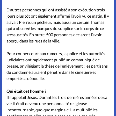
Don libre
D’autres personnes qui ont assisté à son exécution trois
jours plus tôt ont également affirmé l’avoir vu ce matin. Il y
Boutique
a avait Pierre, un pêcheur, mais aussi un certain Thomas
qui a observé les marques du supplice sur le corps de ce
À propos
«ressuscité». En outre, 500 personnes déclarent l’avoir
aperçu dans les rues de la ville.
Contact
Pour couper court aux rumeurs, la police et les autorités
judiciaires ont rapidement publié un communiqué de
presse, privilégiant la thèse de l’enlèvement : les partisans
du condamné auraient pénétré dans le cimetière et
emporté sa dépouille.
Qui était cet homme ?
Il s’appelait Jésus. Durant les trois dernières années de sa
vie, il était devenu une personnalité religieuse
incontournable, quoique marginale. Il a multiplié les
conférences publiques sur le sens de la vie et sur la