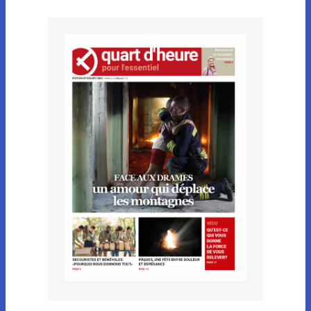
Noël
Pâques
People
Relations
Science
Sentiments
Sexualité
Sondage
Sport
Vécu
Accueil
Lecture en ligne
Parrainage