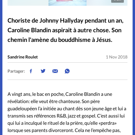
Noël
Pâques
People
Choriste de Johnny Hallyday pendant un an,
Relations
Science
Caroline Blandin aspirait à autre chose. Son
Sentiments
Sexualité
chemin l'amène du bouddhisme à Jésus.
Sondage
Sport
Vécu
Sandrine Roulet
1 Nov 2018
Partager:
Accueil
A vingt ans, le bac en poche, Caroline Blandin a une
révélation: elle veut être chanteuse. Son père
Lecture en ligne
guadeloupéen l’a initiée au chant dès son jeune âge et lui a
transmis ses références R&B, jazz et gospel. C’est aussi lui
Parrainage
qui lui a inculqué le rituel de la prière, qu’elle «perdra»
lorsque ses parents divorceront. Cela ne l’empêche pas,