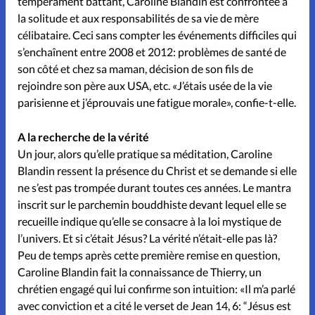
tempérament battant, Caroline Blandin est confrontée à
la solitude et aux responsabilités de sa vie de mère
célibataire. Ceci sans compter les événements difficiles qui
s’enchaînent entre 2008 et 2012: problèmes de santé de
son côté et chez sa maman, décision de son fils de
rejoindre son père aux USA, etc. «J’étais usée de la vie
parisienne et j’éprouvais une fatigue morale», confie-t-elle.
A la recherche de la vérité
Un jour, alors qu’elle pratique sa méditation, Caroline
Blandin ressent la présence du Christ et se demande si elle
ne s’est pas trompée durant toutes ces années. Le mantra
inscrit sur le parchemin bouddhiste devant lequel elle se
recueille indique qu’elle se consacre à la loi mystique de
l’univers. Et si c’était Jésus? La vérité n’était-elle pas là?
Peu de temps après cette première remise en question,
Caroline Blandin fait la connaissance de Thierry, un
chrétien engagé qui lui confirme son intuition: «Il m’a parlé
avec conviction et a cité le verset de Jean 14, 6: “Jésus est