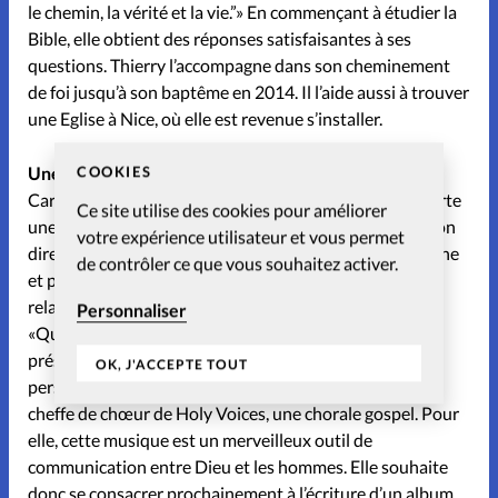
le chemin, la vérité et la vie.”» En commençant à étudier la
Bible, elle obtient des réponses satisfaisantes à ses
questions. Thierry l’accompagne dans son cheminement
de foi jusqu’à son baptême en 2014. Il l’aide aussi à trouver
une Eglise à Nice, où elle est revenue s’installer.
COOKIES
Une musique faite de gospel
Caroline Blandin affirme que sa foi chrétienne lui apporte
Ce site utilise des cookies pour améliorer
une nouvelle dimension: «On peut avoir cette connexion
votre expérience utilisateur et vous permet
directe avec le Créateur.» La chanteuse se dit plus sereine
de contrôler ce que vous souhaitez activer.
et prie avant de prendre ses décisions. Ce sont les
relations amicales qui font la différence à ses yeux:
Personnaliser
«Quand j’ai intégré mon Eglise, j’ai été très émue par la
présence de Dieu et cet amour qui émanait des
OK, J'ACCEPTE TOUT
personnes.» Aujourd’hui Caroline Blandin est devenue
cheffe de chœur de Holy Voices, une chorale gospel. Pour
elle, cette musique est un merveilleux outil de
communication entre Dieu et les hommes. Elle souhaite
donc se consacrer prochainement à l’écriture d’un album