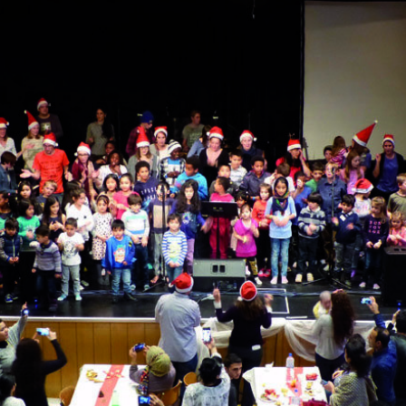
À propo
ndage
Contact