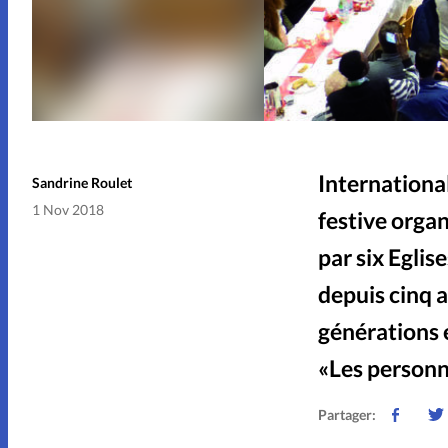
International
Sandrine Roulet
1 Nov 2018
festive orga
par six Eglis
depuis cinq 
générations 
«Les personn
Partager: