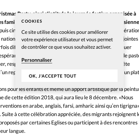
istmas Party, ainsi sʼintitule la journée festive organisée à
 familles migrantes par six Eglises bernoises et jurassienne
COOKIES
is cinq ans, entre 300 et 350 personnes de toutes génératio
Ce site utilise des cookies pour améliorer
ationalités y participent. «Les personnes se sentent rejointes
votre expérience utilisateur et vous permet
rfois difficile de fin dʼannée. Nous souhaitons communiquer
de contrôler ce que vous souhaitez activer.
espérance dans le Messie à toutes les nations», souligne le pas
Personnaliser
er, responsable de lʼune des Eglises organisatrices. La fête
dʼun repas, auquel peuvent contribuer les convives avec un pla
OK, J'ACCEPTE TOUT
ns pour les enfants et même un apport artistique par la peintu
 de cette édition 2018, qui aura lieu le 8 décembre. «Nous
erventions en arabe, anglais, farsi, amharic ainsi quʼen tigrigna»
r. Suite à cette célébration appréciée, des migrants rejoignent l
proposés par certaines Eglises ou participent à des rencontres
leur langue.