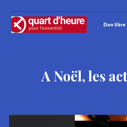
Don libre
RUBRIQUES
Cinéma
Couple
Culture
A Noël, les a
Eglises
Entraide
Foi
F
Histoire
Jésus
Le trait d'
Pâques
People
Relations