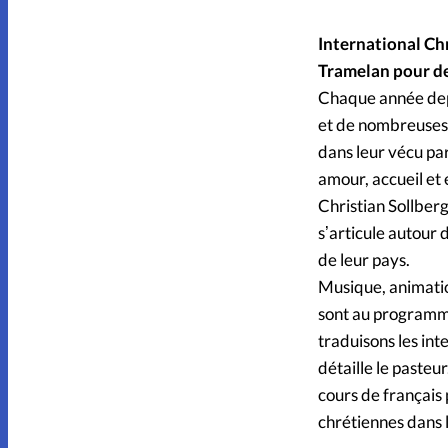
International Chr
Tramelan pour des
Chaque année depu
et de nombreuses n
dans leur vécu pa
amour, accueil et 
Christian Sollberg
sʼarticule autour 
de leur pays.
Musique, animatio
sont au programme
traduisons les int
détaille le pasteu
cours de français 
chrétiennes dans 