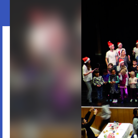
Sentiments
Sexualité
So
Sport
Vécu