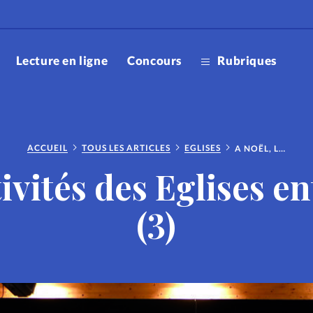
Lecture en ligne
Concours
Rubriques
Accueil
ACCUEIL
TOUS LES ARTICLES
EGLISES
A NOËL, LES ACTIVITÉS DES EGLISES ENTHOUSIASMENT (3)
Editorial
Lecture 
ctivités des Eglises 
ootball
Parrain
(3)
Ixène
Noël
Don lib
Boutiqu
Science