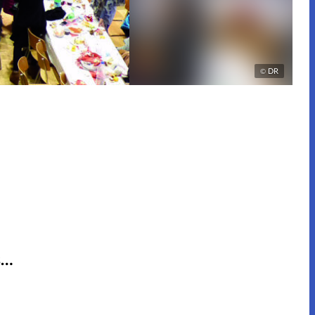
DR
©
s…