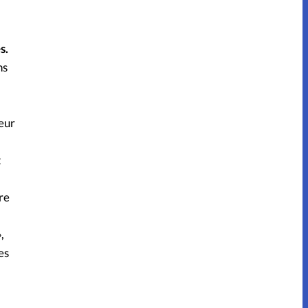
s.
ns
teur
t
re
,
es