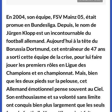
Noël
Pâques
People
En 2004, son équipe, FSV Mainz 05, était
Relations
Science
promue en Bundesliga. Depuis, le nom de
Sentiments
Sexualité
Jürgen Klopp est un incontournable du
football allemand. Aujourd’hui à la tête du
Sondage
Sport
Vécu
Borussia Dortmund, cet entraîneur de 47 ans
a sorti cette équipe de la crise, pour lui faire
jouer les premiers rôles en Ligue des
Champions et en championnat. Mais, bien
Accueil
que les deux pieds sur la pelouse, cet
Allemand émotionnel pense souvent au Ciel.
Lecture en ligne
Son enthousiasme et sa volonté sans limite
Parrainage
ont conquis bien plus largement que les seuls