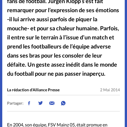
fans de football. Jürgen Klopp s’est fait
Don libre
remarquer pour l’expression de ses émotions
Boutique
-il lui arrive aussi parfois de piquer la
mouche- et pour sa chaleur humaine. Parfois,
À propos
il entre sur le terrain à l’issue d’un match et
prend les footballeurs de l’équipe adverse
Contact
dans ses bras pour les consoler de leur
défaite. Un geste assez inédit dans le monde
du football pour ne pas passer inaperçu.
La rédaction d'Alliance Presse
2 Mai 2014
Partager:
En 2004, son équipe, FSV Mainz 05, était promue en