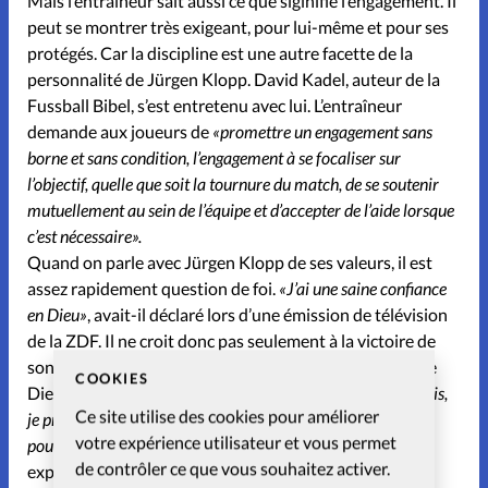
Mais l’entraîneur sait aussi ce que siginifie l’engagement. Il
peut se montrer très exigeant, pour lui-même et pour ses
protégés. Car la discipline est une autre facette de la
personnalité de Jürgen Klopp. David Kadel, auteur de la
Fussball Bibel, s’est entretenu avec lui. L’entraîneur
demande aux joueurs de
«promettre un engagement sans
borne et sans condition, l’engagement à se focaliser sur
l’objectif, quelle que soit la tournure du match, de se soutenir
mutuellement au sein de l’équipe et d’accepter de l’aide lorsque
c’est nécessaire».
Quand on parle avec Jürgen Klopp de ses valeurs, il est
assez rapidement question de foi.
«J’ai une saine confiance
en Dieu»
, avait-il déclaré lors d’une émission de télévision
de la ZDF. Il ne croit donc pas seulement à la victoire de
son équipe, mais aussi en Dieu. Un jour, il a compris que
COOKIES
Dieu était vraiment là dans toutes les situations.
«Depuis,
Ce site utilise des cookies pour améliorer
je prie et lui parle pour lui demander que tout se passe bien
votre expérience utilisateur et vous permet
pour moi».
Je souhaite à chacun de vivre cette même
de contrôler ce que vous souhaitez activer.
expérience.